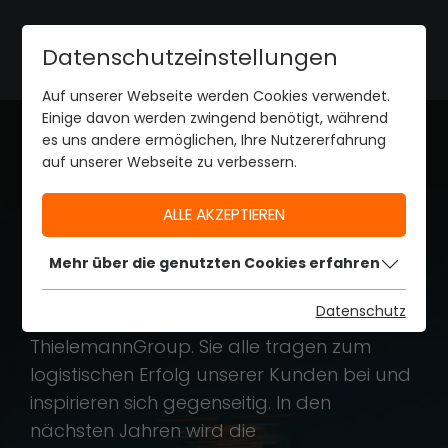
Datenschutzeinstellungen
Auf unserer Webseite werden Cookies verwendet.
Einige davon werden zwingend benötigt, während
es uns andere ermöglichen, Ihre Nutzererfahrung
Connecting Your
auf unserer Webseite zu verbessern.
Success
ALLE AKZEPTIEREN
Mehr über die genutzten Cookies erfahren
Rund 22 Beteiligungen und Unternehmen
Datenschutz
arbeiten inzwischen unter dem Dach der
ThielemannGroup. Sie alle tragen zum
logistischen Erfolg unserer Kunden bei und
inspirieren sich gegenseitig. In den
nächsten Jahren wird die